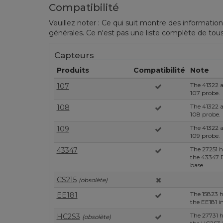
Compatibilité
Veuillez noter : Ce qui suit montre des information
générales. Ce n'est pas une liste complète de tous
Capteurs
Produits
Compatibilité
Note
The 41322 ad
107
107 probe.
The 41322 ad
108
108 probe.
The 41322 ad
109
109 probe.
The 27251 h
43347
the 43347 R
base.
CS215
(obsolète)
The 15823 h
EE181
the EE181 i
The 27731 h
HC2S3
(obsolète)