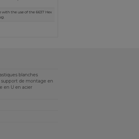
with the use of the 6637 Hex
ug.
astiques blanches
V, support de montage en
e en U en acier