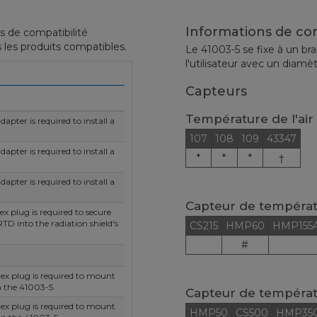
Informations de co
s de compatibilité
 les produits compatibles.
Le 41003-5 se fixe à un br
l'utilisateur avec un diamèt
Capteurs
Température de l'air
apter is required to install a
107
108
109
43347
apter is required to install a
*
*
*
†
apter is required to install a
Capteur de températu
ex plug is required to secure
TD into the radiation shield's
CS215
HMP60
HMP155
#
ex plug is required to mount
n the 41003-5.
Capteur de températu
ex plug is required to mount
HMP50
CS500
HMP35