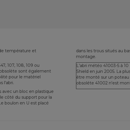
 de température et
dans les trous situés au ba
montage.
7, 107, 108, 109 ou
L'abri météo 41003-5 à 10 a
 obsolète sont également
Shield en juin 2005. La plu
lité pour le matériel
être monté sur un poteau 
l'abri.
obsoléte 41002 n'est mont
avec un bloc en plastique
le côté du support pour la
Le boulon en U est placé