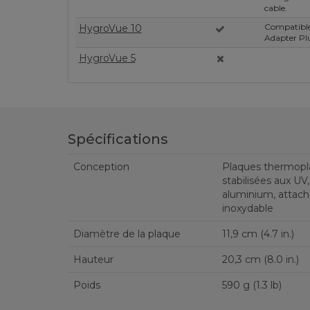
cable.
Compatible 
HygroVue 10
Adapter Pl
HygroVue 5
Spécifications
Conception
Plaques thermopl
stabilisées aux U
aluminium, attach
inoxydable
Diamètre de la plaque
11,9 cm (4.7 in.)
Hauteur
20,3 cm (8.0 in.)
Poids
590 g (1.3 lb)