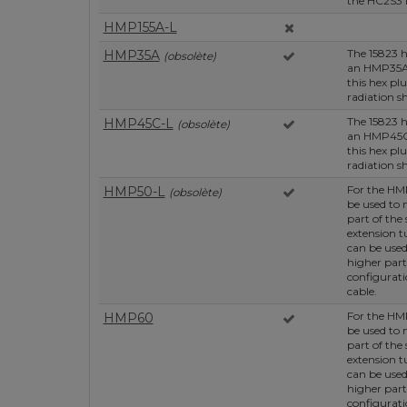
the HC2S3 i
HMP155A-L
The 15823 h
HMP35A
(obsolète)
an HMP35A 
this hex pl
radiation sh
The 15823 h
HMP45C-L
(obsolète)
an HMP45C 
this hex pl
radiation sh
For the HM
HMP50-L
(obsolète)
be used to 
part of the 
extension t
can be use
higher part 
configurati
cable.
For the HM
HMP60
be used to 
part of the 
extension t
can be use
higher part 
configurati