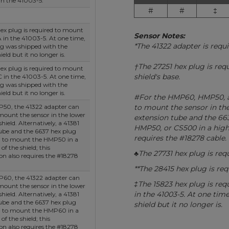
n the 41003-5.
#
#
‡
ex plug is required to mount
Sensor Notes:
in the 41003-5. At one time,
*The 41322 adapter is requir
ug was shipped with the
ield but it no longer is.
†The 27251 hex plug is req
ex plug is required to mount
shield's base.
in the 41003-5. At one time,
ug was shipped with the
ield but it no longer is.
#For the HMP60, HMP50, a
P50, the 41322 adapter can
to mount the sensor in the 
mount the sensor in the lower
extension tube and the 66
shield. Alternatively, a 41381
HMP50, or CS500 in a higher
ube and the 6637 hex plug
requires the #18278 cable.
d to mount the HMP50 in a
of the shield; this
♣The 27731 hex plug is req
on also requires the #18278
**The 28415 hex plug is req
P60, the 41322 adapter can
‡The 15823 hex plug is r
mount the sensor in the lower
in the 41003-5. At one time
shield. Alternatively, a 41381
ube and the 6637 hex plug
shield but it no longer is.
d to mount the HMP60 in a
of the shield; this
on also requires the #18278