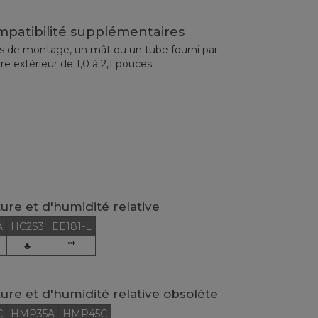
mpatibilité supplémentaires
as de montage, un mât ou un tube fourni par
re extérieur de 1,0 à 2,1 pouces.
re et d'humidité relative
A
HC2S3
EE181-L
♣
**
re et d'humidité relative obsolète
C
HMP35A
HMP45C