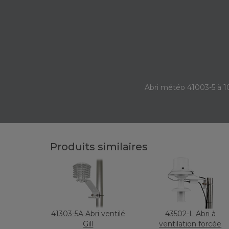
Abri météo 41003-5 à 1
Produits similaires
41303-5A Abri ventilé
43502-L Abri à
Gill
ventilation forcée