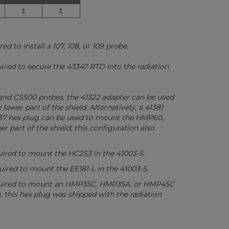
‡
‡
ed to install a 107, 108, or 109 probe.
uired to secure the 43347 RTD into the radiation
nd CS500 probes, the 41322 adapter can be used
lower part of the shield. Alternatively, a 41381
37 hex plug can be used to mount the HMP60,
 part of the shield; this configuration also
uired to mount the HC2S3 in the 41003-5.
uired to mount the EE181-L in the 41003-5.
equired to mount an HMP35C, HMP35A, or HMP45C
, this hex plug was shipped with the radiation