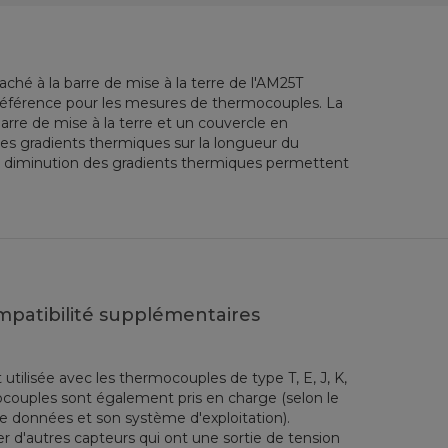
ché à la barre de mise à la terre de l'AM25T
 référence pour les mesures de thermocouples. La
arre de mise à la terre et un couvercle en
les gradients thermiques sur la longueur du
La diminution des gradients thermiques permettent
mpatibilité supplémentaires
tilisée avec les thermocouples de type T, E, J, K,
ocouples sont également pris en charge (selon le
e données et son système d'exploitation).
 d'autres capteurs qui ont une sortie de tension