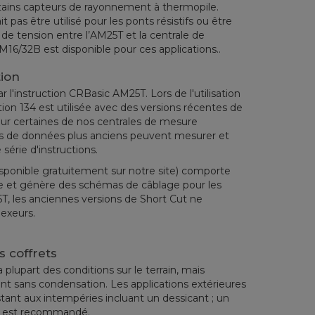
ains capteurs de rayonnement à thermopile.
t pas être utilisé pour les ponts résistifs ou être
 de tension entre l’AM25T et la centrale de
16/32B est disponible pour ces applications..
ion
'instruction CRBasic AM25T. Lors de l'utilisation
ction 134 est utilisée avec des versions récentes de
our certaines de nos centrales de mesure
urs de données plus anciens peuvent mesurer et
série d'instructions.
disponible gratuitement sur notre site) comporte
 et génère des schémas de câblage pour les
25T, les anciennes versions de Short Cut ne
exeurs.
s coffrets
plupart des conditions sur le terrain, mais
t sans condensation. Les applications extérieures
stant aux intempéries incluant un dessicant ; un
ic est recommandé.