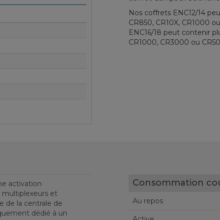
Nos coffrets ENC12/14 peu
CR850, CR10X, CR1000 ou 
ENC16/18 peut contenir p
CR1000, CR3000 ou CR500
Consommation cou
e activation
 multiplexeurs et
Au repos
e de la centrale de
quement dédié à un
Active