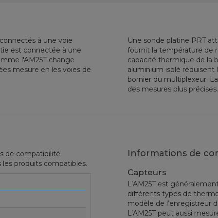
connectés à une voie
Une sonde platine PRT atta
rtie est connectée à une
fournit la température de
. Comme l'AM25T change
capacité thermique de la b
nées mesure en les voies de
aluminium isolé réduisent 
bornier du multiplexeur. 
des mesures plus précises.
Informations de co
s de compatibilité
 les produits compatibles.
Capteurs
L’AM25T est généralement u
différents types de therm
modèle de l’enregistreur d
L’AM25T peut aussi mesurer