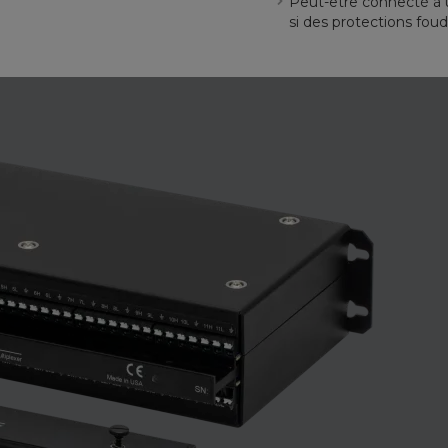
Peut-être connecté à 
si des protections foud