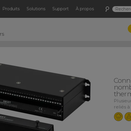
Produits
Solutions
Support
À propos
rs
Conn
nomb
ther
Plusieu
reliés 