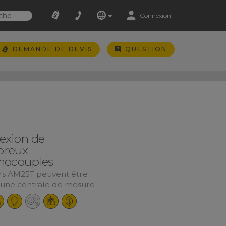
Connexion
DEMANDE DE DEVIS
QUESTION
exion de
reux
mocouples
rs AM25T peuvent être
à une centrale de mesure