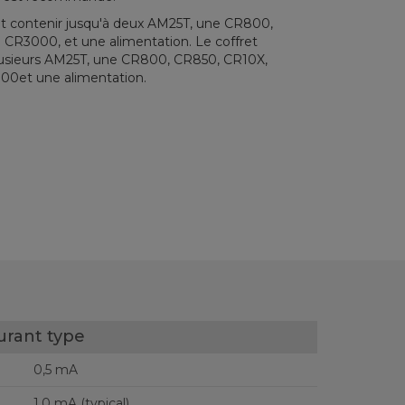
t contenir jusqu'à deux AM25T, une CR800,
CR3000, et une alimentation. Le coffret
lusieurs AM25T, une CR800, CR850, CR10X,
0et une alimentation.
rant type
0,5 mA
1,0 mA (typical)