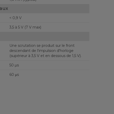
eaux
< 0,9 V
3,5 à 5 V (7 V max)
Une scrutation se produit sur le front
descendant de l'impulsion d'horloge
(supérieur à 3,5 V et en dessous de 1,5 V).
50 µs
60 μs