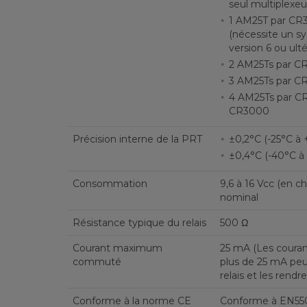
seul multiplexeu
1 AM25T par CR
(nécessite un sy
version 6 ou ulté
2 AM25Ts par C
3 AM25Ts par C
4 AM25Ts par C
CR3000
Précision interne de la PRT
±0,2°C (-25°C à 
±0,4°C (-40°C à
Consommation
9,6 à 16 Vcc (en c
nominal
Résistance typique du relais
500 Ω
Courant maximum
25 mA (Les coura
commuté
plus de 25 mA pe
relais et les rendre 
Conforme à la norme CE
Conforme à EN550