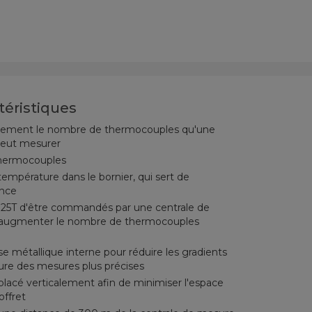
téristiques
ement le nombre de thermocouples qu'une
 peut mesurer
 thermocouples
empérature dans le bornier, qui sert de
ence
25T d'être commandés par une centrale de
augmenter le nombre de thermocouples
se métallique interne pour réduire les gradients
ure des mesures plus précises
placé verticalement afin de minimiser l'espace
offret