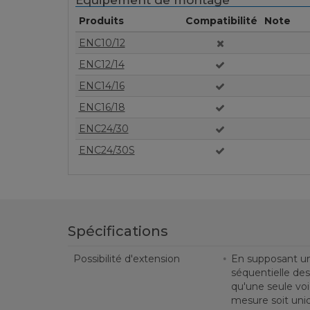
Equipement de montage
Produits
Compatibilité
Note
ENC10/12
ENC12/14
ENC14/16
ENC16/18
ENC24/30
ENC24/30S
Spécifications
Possibilité d'extension
En supposant un
séquentielle des
qu'une seule voi
mesure soit uni