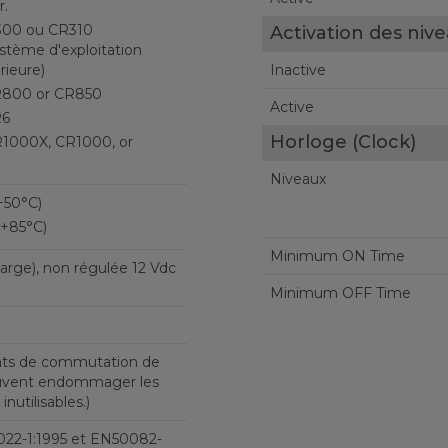
r.
300 ou CR310
Activation des niv
stème d'exploitation
rieure)
Inactive
R800 or CR850
Active
R6
Horloge (Clock)
R1000X, CR1000, or
Niveaux
+50°C)
 +85°C)
Minimum ON Time
harge), non régulée 12 Vdc
Minimum OFF Time
nts de commutation de
uvent endommager les
inutilisables.)
22-1:1995 et EN50082-