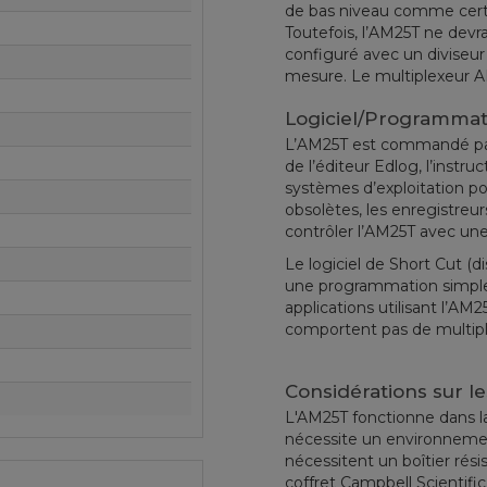
de bas niveau comme cert
Toutefois, l’AM25T ne devrai
configuré avec un diviseur
mesure. Le multiplexeur AM
Logiciel/Programmat
L’AM25T est commandé par l
de l’éditeur Edlog, l’instru
systèmes d’exploitation p
obsolètes, les enregistre
contrôler l’AM25T avec une 
Le logiciel de Short Cut (
une programmation simple
applications utilisant l’AM
comportent pas de multipl
Considérations sur le
L'AM25T fonctionne dans la 
nécessite un environnemen
nécessitent un boîtier rési
coffret Campbell Scientif