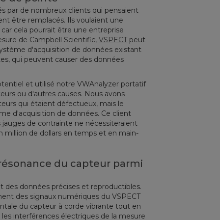
és par de nombreux clients qui pensaient
t être remplacés. Ils voulaient une
 car cela pourrait être une entreprise
esure de Campbell Scientific,
VSPECT
peut
 système d'acquisition de données existant
uites, qui peuvent causer des données
entiel et utilisé notre VWAnalyzer portatif
pteurs ou d'autres causes. Nous avons
teurs qui étaient défectueux, mais le
 d'acquisition de données. Ce client
s jauges de contrainte ne nécessiteraient
n million de dollars en temps et en main-
 résonance du capteur parmi
nt des données précises et reproductibles.
ement des signaux numériques du VSPECT
tale du capteur à corde vibrante tout en
t les interférences électriques de la mesure