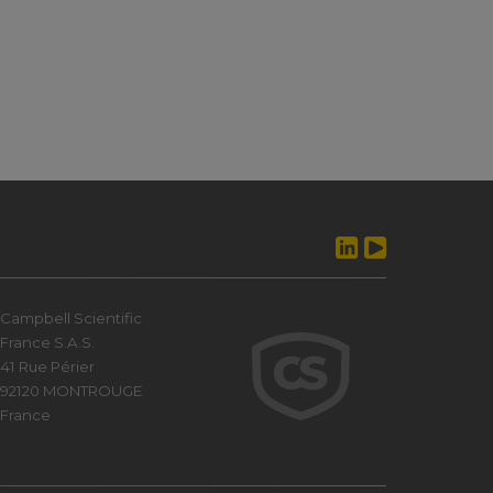
Campbell Scientific
France S.A.S.
41 Rue Périer
92120 MONTROUGE
France