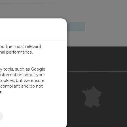
you the most relevant
imal performance.
NCE
ty tools, such as Google
 information about your
 cookies, but we ensure
Contact
-compliant and do not
Centre clientèle
n.
Commentaires
Plan du site