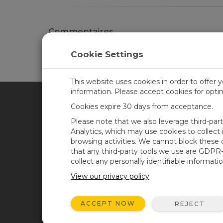
Commentaires
Please
log in or register
to comment.
Cookie Settings
This website uses cookies in order to offer 
information. Please accept cookies for opt
Cookies expire 30 days from acceptance.
CAMPBELL SCIENTIFIC FRA
Please note that we also leverage third-par
Analytics, which may use cookies to collect
browsing activities. We cannot block these
Accueil
News
that any third-party tools we use are GDPR
Produits
Blog de Campbell
collect any personally identifiable informatio
Scientific
Solutions
View our privacy policy
Forum des utilisateurs
Support
Vidéos et didacticiels
ACCEPT NOW
REJECT
À propos