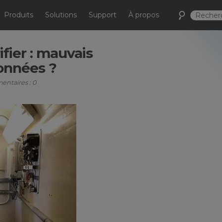
Produits
Solutions
Support
À propos
fier : mauvais
onnées ?
mentaires : 0