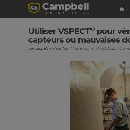
®
Utiliser VSPECT
pour véri
capteurs ou mauvaises d
par
Jacqalyn Maughan
| Mis à jour le : 04/06/2023 | Com