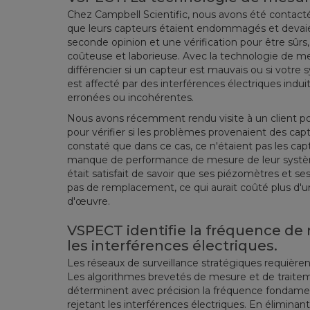
Chez Campbell Scientific, nous avons été contact
que leurs capteurs étaient endommagés et devaien
seconde opinion et une vérification pour être sûrs,
coûteuse et laborieuse. Avec la technologie de m
différencier si un capteur est mauvais ou si votre
est affecté par des interférences électriques ind
erronées ou incohérentes.
Nous avons récemment rendu visite à un client pot
pour vérifier si les problèmes provenaient des ca
constaté que dans ce cas, ce n'étaient pas les cap
manque de performance de mesure de leur système
était satisfait de savoir que ses piézomètres et se
pas de remplacement, ce qui aurait coûté plus d'u
d'œuvre.
VSPECT identifie la fréquence de
les interférences électriques.
Les réseaux de surveillance stratégiques requière
Les algorithmes brevetés de mesure et de trait
déterminent avec précision la fréquence fondamen
rejetant les interférences électriques. En éliminan