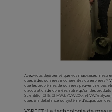
Avez-vous déjà pensé que vos mauvaises mesures 
dues à des données incohérentes ou erronées ? Vo
que les problèmes de données peuvent ne pas être
d'acquisition de données autre qu'un des produit
Scientific (
CR6
,
CRVW3
,
AVW200
, et
VWAnalyzer
dues à la défaillance du système d'acquisition des
VSPECT: La technologie de mesur