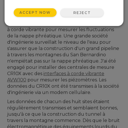
ACCEPT NOW
REJECT
En 1997, j'ai été initié à l'utilisation de piézomètres
à corde vibrante pour mesurer les fluctuations
de la nappe phréatique. Une grande société
d'ingénierie surveillait le niveau de l'eau pour
s'assurer que la construction d'un grand pipeline
à travers les montagnes du San Bernardino
n'empiétait pas sur la nappe phréatique. J'ai été
engagé pour installer des centrales de mesure
CR10X avec des
interfaces à corde vibrante
AVW100
pour mesurer les piézomètres. Les
données du CR10X ont été transmises à la société
d'ingénierie via un modem cellulaire.
Les données de chacun des huit sites étaient
régulièrement transmises et semblaient bonnes,
jusqu'à ce que la construction du tunnel à
travers la montagne commence. Dès que le bruit
électromagnétique des équipements lourds du