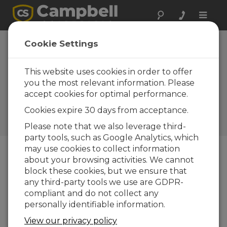
Toggle
naviga
Cookie Settings
Comment obtenir des
mesures de cordes vibrantes
This website uses cookies in order to offer
dans des environnements à
you the most relevant information. Please
accept cookies for optimal performance.
fort bruit électromagnétique
Cookies expire 30 days from acceptance.
par
Timothy Jeppsen
| Mis à jour le : 10/07/2020 |
Commentaires : 0
Please note that we also leverage third-
party tools, such as Google Analytics, which
may use cookies to collect information
about your browsing activities. We cannot
Blog Menu
block these cookies, but we ensure that
any third-party tools we use are GDPR-
compliant and do not collect any
personally identifiable information.
View our privacy policy