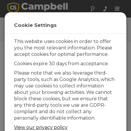
Toggle
naviga
CM268
Cookie Settings
PV Module Mount
This website uses cookies in order to offer
you the most relevant information. Please
accept cookies for optimal performance.
Cookies expire 30 days from acceptance.
Please note that we also leverage third-
party tools, such as Google Analytics, which
may use cookies to collect information
about your browsing activities. We cannot
block these cookies, but we ensure that
any third-party tools we use are GDPR-
compliant and do not collect any
personally identifiable information.
View our privacy policy