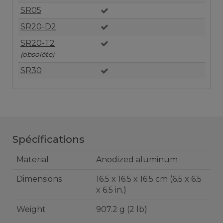
SR05
SR20-D2
SR20-T2
(obsolète)
SR30
Spécifications
Material
Anodized aluminum
Dimensions
16.5 x 16.5 x 16.5 cm (6.5 x 6.5
x 6.5 in.)
Weight
907.2 g (2 lb)