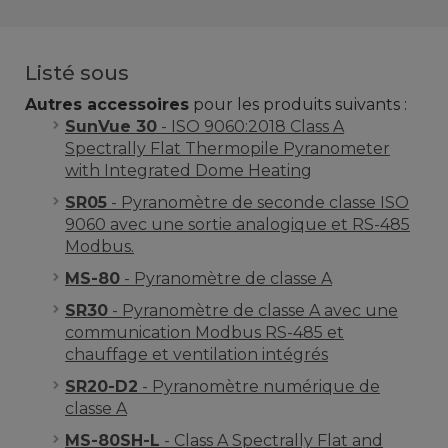
Listé sous
Autres accessoires
pour les produits suivants :
SunVue 30
- ISO 9060:2018 Class A
Spectrally Flat Thermopile Pyranometer
with Integrated Dome Heating
SR05
- Pyranomètre de seconde classe ISO
9060 avec une sortie analogique et RS-485
Modbus.
MS-80
- Pyranomètre de classe A
SR30
- Pyranomètre de classe A avec une
communication Modbus RS-485 et
chauffage et ventilation intégrés
SR20-D2
- Pyranomètre numérique de
classe A
MS-80SH-L
- Class A Spectrally Flat and