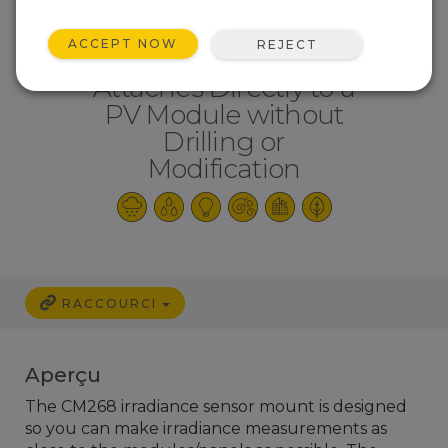
ACCEPT NOW
REJECT
Attaches Directly to a
PV Module without
Drilling or
Modification
RACCOURCI
Aperçu
The CM268 irradiance sensor mount is designed
so you can make irradiance measurements as