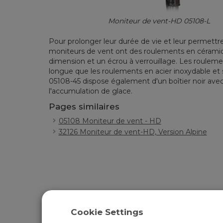
Moniteur de vent-HD 05108-L
Pour prolonger leur durée de vie et leur permettr
moniteurs de vent ont des roulements en céramique
dimension et un écrou à verrouillage.
Les rouleme
longue que les roulements en acier inoxydable et s
05108-45 dispose également d'un boîtier noir ave
l'accumulation de glace.
Pages similaires
05108 Moniteur de vent - HD
32126 Moniteur de vent-HD, Version Alpine
Cookie Settings