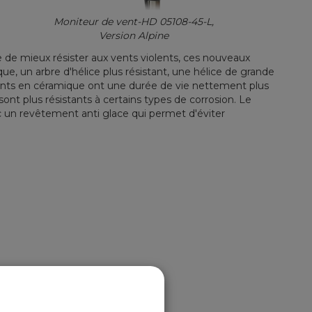
Moniteur de vent-HD 05108-45-L,
Version Alpine
e de mieux résister aux vents violents, ces nouveaux
, un arbre d'hélice plus résistant, une hélice de grande
nts en céramique ont une durée de vie nettement plus
ont plus résistants à certains types de corrosion.
Le
c un revêtement anti glace qui permet d'éviter