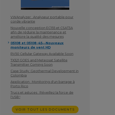
VWAnalyzer : Analyseur portable pour
corde vibrante
Nouvelle conception EC155 et CSAT3A
afin de réduire la maintenance et
améliore la qualité des mesures
05108 et 05108-45―Nouveaux
moniteurs de vent HD
RV50 Cellular Gateway Available Soon
TX321 GOES and Meteosat Satellite
Transmitter Coming Soon
Case Study: Geothermal Development in
Colombia
Application : Monitoring d'un barrage à
Porto Rico
Trucs et astuces : Réveillez la force de
l'USB !
VOIR TOUT LES DOCUMENTS