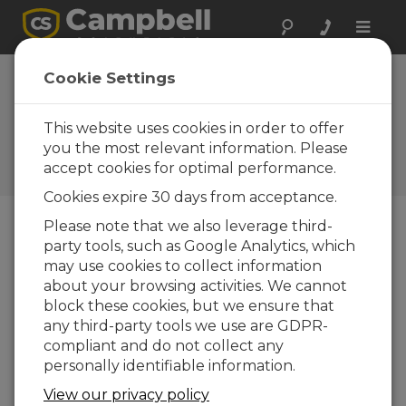
Toggle
naviga
Fin de la
Cookie Settings
commercialisation
de la CR5000
This website uses cookies in order to offer
you the most relevant information. Please
Campbell Update, 4ième
accept cookies for optimal performance.
trimestre 2013
Cookies expire 30 days from acceptance.
Please note that we also leverage third-
party tools, such as Google Analytics, which
Campbell Update, 4ième trimestre 2013
may use cookies to collect information
about your browsing activities. We cannot
En Janvier 2000, Campbell S
cientific lance la
block these cookies, but we ensure that
commercialisati
any third-party tools we use are GDPR-
on de la
compliant and do not collect any
centrale
personally identifiable information.
d’acquisition de
View our privacy policy
données