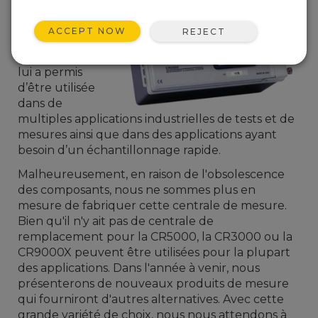
CR5000. Sa
robustesse et
ACCEPT NOW
REJECT
ses grandes
performances
lui a permis
d’être utilisée
dans de
multiples applications industrielles de tests et de
mesures ainsi que dans des applications ayant
besoin d’un échantillonnage rapide.
Malheureusement, en raison de l'obsolescence
des composants, nous ne sommes plus en
mesure de fabriquer cette centrale de mesure.
Bien qu'il n'y ait pas de centrale de
remplacement pour la CR5000, la CR3000 ou la
CR9000X peuvent être utilisées pour la plupart
des applications. Dans l'année à venir, nous
présenterons de nouveaux produits de mesure
qui fourniront d'autres alternatives. Avec cette
grande variété de choix, nous nous attendons à