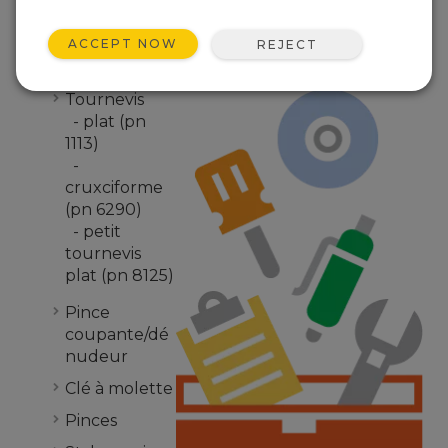
J'emporte toujours
ces
choses ci-dessous dans
ma
boîte à outils
:
ACCEPT NOW
REJECT
Voltmètre
Tournevis
- plat (pn
1113)
-
cruxciforme
(pn 6290)
- petit
tournevis
plat (pn 8125)
Pince
coupante/dé
nudeur
Clé à molette
Pinces