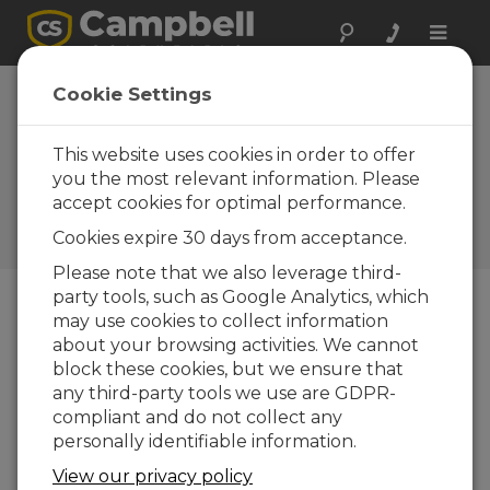
Toggle
naviga
Trucs et astuces :
Cookie Settings
Que doit contenir
votre boîte à outils
This website uses cookies in order to offer
you the most relevant information. Please
?
accept cookies for optimal performance.
Campbell Update, 4ième
Cookies expire 30 days from acceptance.
trimestre 2013
Please note that we also leverage third-
party tools, such as Google Analytics, which
may use cookies to collect information
Campbell Update, 4ième trimestre 2013
about your browsing activities. We cannot
block these cookies, but we ensure that
Une des
any third-party tools we use are GDPR-
choses que j'aime
dans mon métier,
c'est
d’effectuer des installations sur le terrain
compliant and do not collect any
. Encore
faut-il avoir tous les outils avec soi, ma devise est
personally identifiable information.
''Soyez prêt .
.
.
pour
(
presque) tout.
"
View our privacy policy